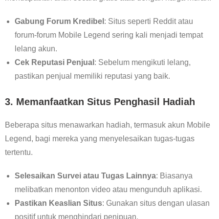
Gabung Forum Kredibel
: Situs seperti Reddit atau
forum-forum Mobile Legend sering kali menjadi tempat
lelang akun.
Cek Reputasi Penjual
: Sebelum mengikuti lelang,
pastikan penjual memiliki reputasi yang baik.
3. Memanfaatkan Situs Penghasil Hadiah
Beberapa situs menawarkan hadiah, termasuk akun Mobile
Legend, bagi mereka yang menyelesaikan tugas-tugas
tertentu.
Selesaikan Survei atau Tugas Lainnya
: Biasanya
melibatkan menonton video atau mengunduh aplikasi.
Pastikan Keaslian Situs
: Gunakan situs dengan ulasan
positif untuk menghindari penipuan.