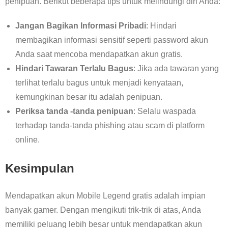
penipuan. Berikut beberapa tips untuk melindungi diri Anda:
Jangan Bagikan Informasi Pribadi
: Hindari
membagikan informasi sensitif seperti password akun
Anda saat mencoba mendapatkan akun gratis.
Hindari Tawaran Terlalu Bagus
: Jika ada tawaran yang
terlihat terlalu bagus untuk menjadi kenyataan,
kemungkinan besar itu adalah penipuan.
Periksa tanda -tanda penipuan
: Selalu waspada
terhadap tanda-tanda phishing atau scam di platform
online.
Kesimpulan
Mendapatkan akun Mobile Legend gratis adalah impian
banyak gamer. Dengan mengikuti trik-trik di atas, Anda
memiliki peluang lebih besar untuk mendapatkan akun