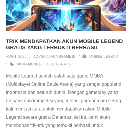
TRIK MENDAPATKAN AKUN MOBILE LEGEND
GRATIS YANG TERBUKTI BERHASIL
AUG 1, 2025
ADMIN@SAUNGGAME.ID
MOBILE LEGEND
AKUN-MOBILE-LEGEND-GRATIS
Mobile Legend adalah salah satu game MOBA
(Multiplayer Online Battle Arena) yang sangat populer di
Indonesia dan seluruh dunia. Dengan gameplay yang
menarik dan kompetisi yang intens, para pemain sering
kali mencari cara untuk mendapatkan akun Mobile
Legend secara gratis. Dalam artikel ini, kami akan
membahas trik-trik yang terbukti berhasil untuk