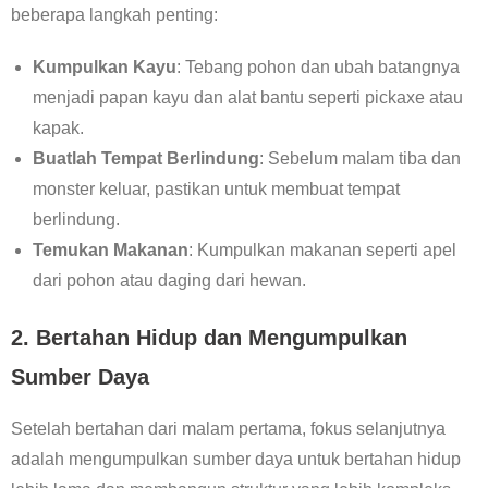
beberapa langkah penting:
Kumpulkan Kayu
: Tebang pohon dan ubah batangnya
menjadi papan kayu dan alat bantu seperti pickaxe atau
kapak.
Buatlah Tempat Berlindung
: Sebelum malam tiba dan
monster keluar, pastikan untuk membuat tempat
berlindung.
Temukan Makanan
: Kumpulkan makanan seperti apel
dari pohon atau daging dari hewan.
2. Bertahan Hidup dan Mengumpulkan
Sumber Daya
Setelah bertahan dari malam pertama, fokus selanjutnya
adalah mengumpulkan sumber daya untuk bertahan hidup