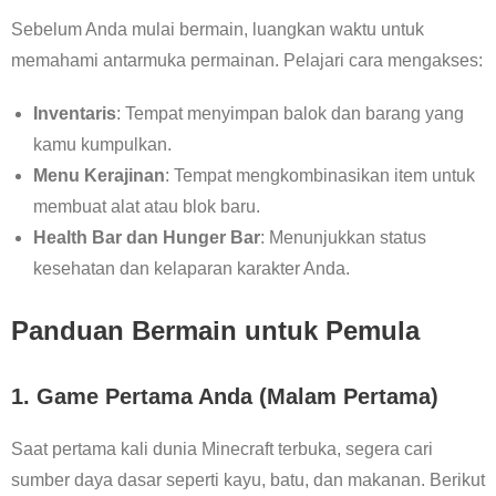
Sebelum Anda mulai bermain, luangkan waktu untuk
memahami antarmuka permainan. Pelajari cara mengakses:
Inventaris
: Tempat menyimpan balok dan barang yang
kamu kumpulkan.
Menu Kerajinan
: Tempat mengkombinasikan item untuk
membuat alat atau blok baru.
Health Bar dan Hunger Bar
: Menunjukkan status
kesehatan dan kelaparan karakter Anda.
Panduan Bermain untuk Pemula
1. Game Pertama Anda (Malam Pertama)
Saat pertama kali dunia Minecraft terbuka, segera cari
sumber daya dasar seperti kayu, batu, dan makanan. Berikut