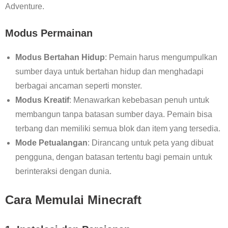
Adventure.
Modus Permainan
Modus Bertahan Hidup
: Pemain harus mengumpulkan
sumber daya untuk bertahan hidup dan menghadapi
berbagai ancaman seperti monster.
Modus Kreatif
: Menawarkan kebebasan penuh untuk
membangun tanpa batasan sumber daya. Pemain bisa
terbang dan memiliki semua blok dan item yang tersedia.
Mode Petualangan
: Dirancang untuk peta yang dibuat
pengguna, dengan batasan tertentu bagi pemain untuk
berinteraksi dengan dunia.
Cara Memulai Minecraft