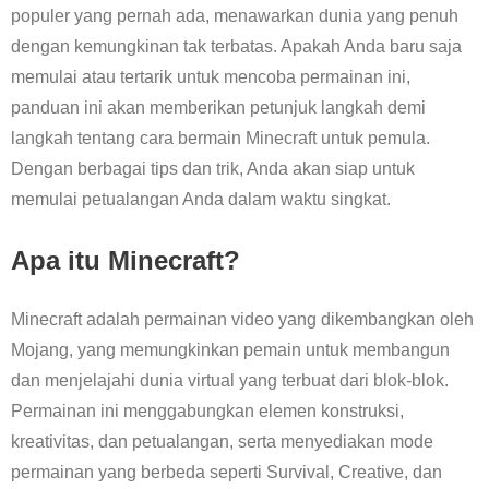
populer yang pernah ada, menawarkan dunia yang penuh
dengan kemungkinan tak terbatas. Apakah Anda baru saja
memulai atau tertarik untuk mencoba permainan ini,
panduan ini akan memberikan petunjuk langkah demi
langkah tentang cara bermain Minecraft untuk pemula.
Dengan berbagai tips dan trik, Anda akan siap untuk
memulai petualangan Anda dalam waktu singkat.
Apa itu Minecraft?
Minecraft adalah permainan video yang dikembangkan oleh
Mojang, yang memungkinkan pemain untuk membangun
dan menjelajahi dunia virtual yang terbuat dari blok-blok.
Permainan ini menggabungkan elemen konstruksi,
kreativitas, dan petualangan, serta menyediakan mode
permainan yang berbeda seperti Survival, Creative, dan