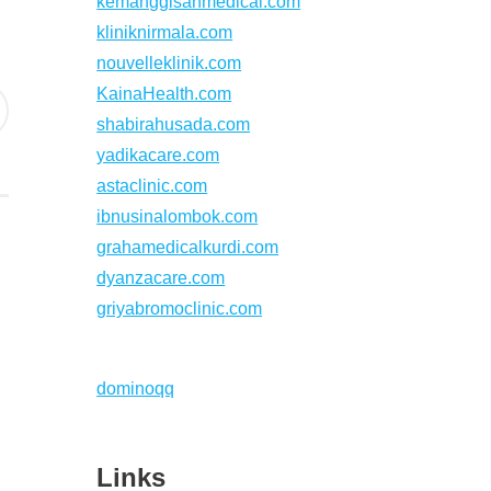
kemanggisanmedical.com
kliniknirmala.com
nouvelleklinik.com
KainaHealth.com
shabirahusada.com
yadikacare.com
astaclinic.com
ibnusinalombok.com
grahamedicalkurdi.com
dyanzacare.com
griyabromoclinic.com
dominoqq
Links