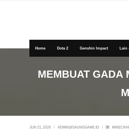
Skip
to
content
Home
Dota 2
Genshin Impact
Lain 
MEMBUAT GADA M
M
JUN 21, 2026
ADMIN@SAUNGGAME.ID
MINECRA