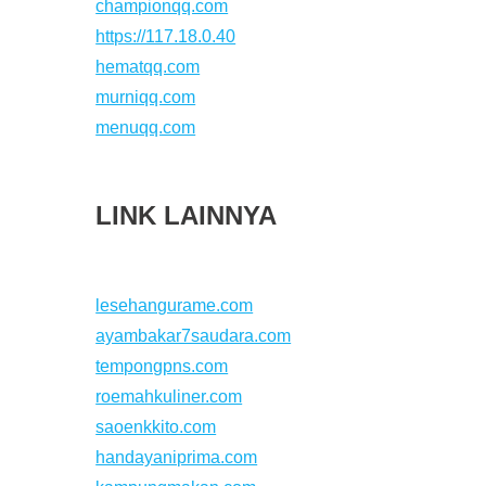
championqq.com
https://117.18.0.40
hematqq.com
murniqq.com
menuqq.com
LINK LAINNYA
lesehangurame.com
ayambakar7saudara.com
tempongpns.com
roemahkuliner.com
saoenkkito.com
handayaniprima.com