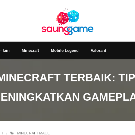
– lain
Minecraft
Mobile Legend
Valorant
INECRAFT TERBAIK: TIP
ENINGKATKAN GAMEPL
FT
MINECRAFT MACE