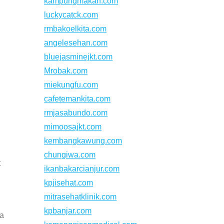
kampungmakan.com
luckycatck.com
rmbakoelkita.com
angelesehan.com
bluejasminejkt.com
Mrobak.com
miekungfu.com
cafetemankita.com
rmjasabundo.com
mimoosajkt.com
kembangkawung.com
chungiwa.com
t
ikanbakarcianjur.com
kpjisehat.com
mitrasehatklinik.com
kpbanjar.com
na