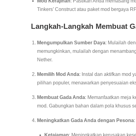
Mod Kerajinan
: Pastikan Anda memasang mo
Tinkers’ Construct atau paket mod bergaya R
Langkah-Langkah Membuat G
Mengumpulkan Sumber Daya
: Mulailah d
memungkinkan, mulailah dengan menambang bat
Nether.
Memilih Mod Anda
: Instal dan aktifkan mod
pilihan populer, menawarkan penyesuaian eks
Membuat Gada Anda
: Memanfaatkan meja ker
mod. Gabungkan bahan dalam pola khusus ses
Meningkatkan Gada Anda dengan Pesona
:
Ketajaman
: Meningkatkan kerusakan kes