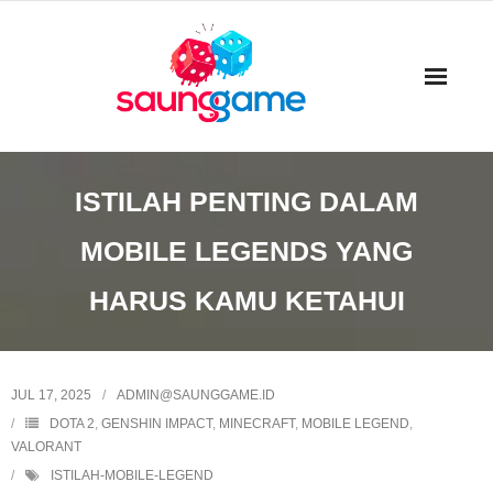
Skip
to
content
ISTILAH PENTING DALAM
MOBILE LEGENDS YANG
HARUS KAMU KETAHUI
JUL 17, 2025
ADMIN@SAUNGGAME.ID
DOTA 2
,
GENSHIN IMPACT
,
MINECRAFT
,
MOBILE LEGEND
,
VALORANT
ISTILAH-MOBILE-LEGEND