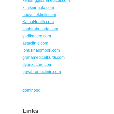
kemanggisanmedical.com
kliniknirmala.com
nouvelleklinik.com
KainaHealth.com
shabirahusada.com
yadikacare.com
astaclinic.com
ibnusinalombok.com
grahamedicalkurdi.com
dyanzacare.com
griyabromoclinic.com
dominoqq
Links