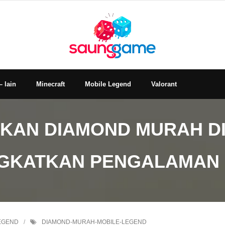
– lain
Minecraft
Mobile Legend
Valorant
KAN DIAMOND MURAH DI
GKATKAN PENGALAMAN
EGEND
DIAMOND-MURAH-MOBILE-LEGEND