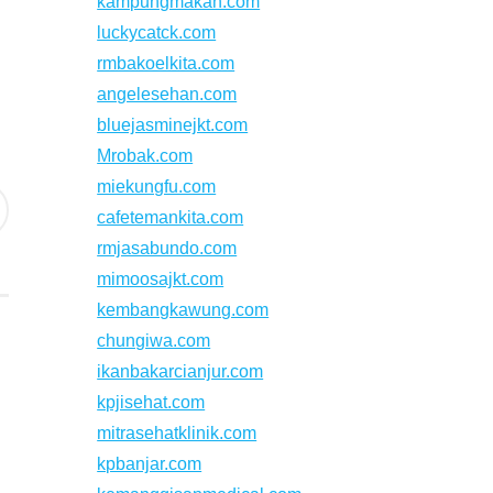
kampungmakan.com
luckycatck.com
rmbakoelkita.com
angelesehan.com
bluejasminejkt.com
Mrobak.com
miekungfu.com
cafetemankita.com
rmjasabundo.com
mimoosajkt.com
kembangkawung.com
chungiwa.com
ikanbakarcianjur.com
kpjisehat.com
mitrasehatklinik.com
kpbanjar.com