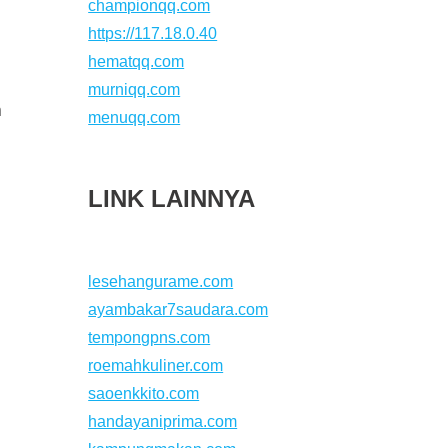
championqq.com
https://117.18.0.40
hematqq.com
murniqq.com
n
menuqq.com
LINK LAINNYA
lesehangurame.com
ayambakar7saudara.com
tempongpns.com
roemahkuliner.com
saoenkkito.com
handayaniprima.com