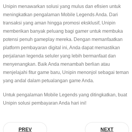
Unipin menawarkan solusi yang mulus dan efisien untuk
meningkatkan pengalaman Mobile Legends Anda. Dari
transaksi yang aman hingga promosi eksklusif, Unipin
memberikan banyak peluang bagi gamer untuk membuka
potensi penuh gameplay mereka. Dengan memanfaatkan
platform pembayaran digital ini, Anda dapat memastikan
perjalanan legenda seluler yang lebih bermanfaat dan
menyenangkan. Baik Anda menambah berlian atau
menjelajahi fitur game baru, Unipin menonjol sebagai teman
yang andal dalam petualangan game Anda.
Untuk pengalaman Mobile Legends yang ditingkatkan, buat
Unipin solusi pembayaran Anda hari ini!
PREV
NEXT