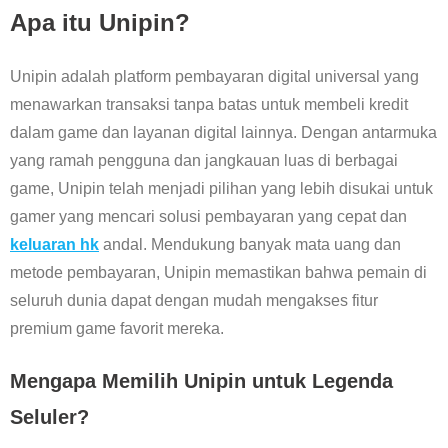
Apa itu Unipin?
Unipin adalah platform pembayaran digital universal yang
menawarkan transaksi tanpa batas untuk membeli kredit
dalam game dan layanan digital lainnya. Dengan antarmuka
yang ramah pengguna dan jangkauan luas di berbagai
game, Unipin telah menjadi pilihan yang lebih disukai untuk
gamer yang mencari solusi pembayaran yang cepat dan
keluaran hk
andal. Mendukung banyak mata uang dan
metode pembayaran, Unipin memastikan bahwa pemain di
seluruh dunia dapat dengan mudah mengakses fitur
premium game favorit mereka.
Mengapa Memilih Unipin untuk Legenda
Seluler?