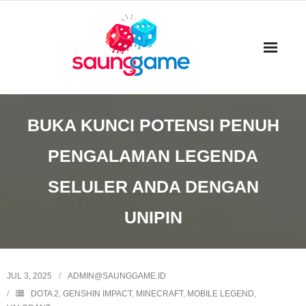
Skip
to
content
BUKA KUNCI POTENSI PENUH
PENGALAMAN LEGENDA
SELULER ANDA DENGAN
UNIPIN
JUL 3, 2025
ADMIN@SAUNGGAME.ID
DOTA 2
,
GENSHIN IMPACT
,
MINECRAFT
,
MOBILE LEGEND
,