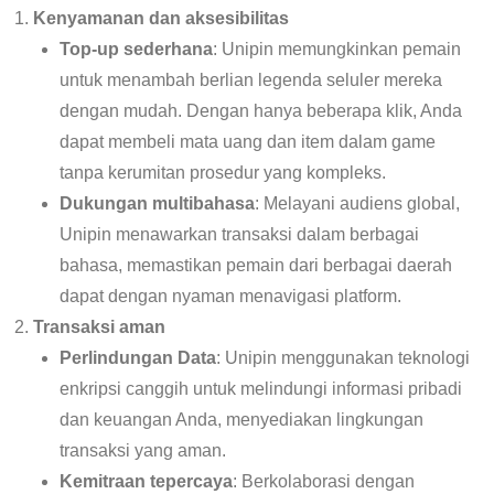
Kenyamanan dan aksesibilitas
Top-up sederhana
: Unipin memungkinkan pemain
untuk menambah berlian legenda seluler mereka
dengan mudah. Dengan hanya beberapa klik, Anda
dapat membeli mata uang dan item dalam game
tanpa kerumitan prosedur yang kompleks.
Dukungan multibahasa
: Melayani audiens global,
Unipin menawarkan transaksi dalam berbagai
bahasa, memastikan pemain dari berbagai daerah
dapat dengan nyaman menavigasi platform.
Transaksi aman
Perlindungan Data
: Unipin menggunakan teknologi
enkripsi canggih untuk melindungi informasi pribadi
dan keuangan Anda, menyediakan lingkungan
transaksi yang aman.
Kemitraan tepercaya
: Berkolaborasi dengan