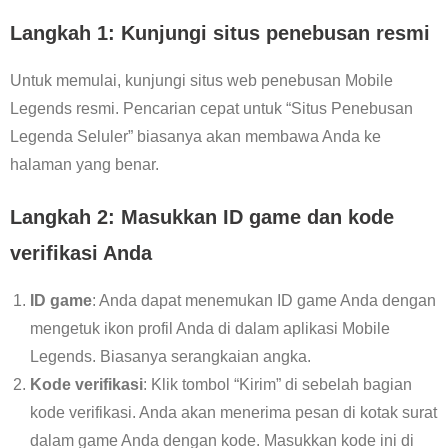
Langkah 1: Kunjungi situs penebusan resmi
Untuk memulai, kunjungi situs web penebusan Mobile
Legends resmi. Pencarian cepat untuk “Situs Penebusan
Legenda Seluler” biasanya akan membawa Anda ke
halaman yang benar.
Langkah 2: Masukkan ID game dan kode
verifikasi Anda
ID game
: Anda dapat menemukan ID game Anda dengan
mengetuk ikon profil Anda di dalam aplikasi Mobile
Legends. Biasanya serangkaian angka.
Kode verifikasi
: Klik tombol “Kirim” di sebelah bagian
kode verifikasi. Anda akan menerima pesan di kotak surat
dalam game Anda dengan kode. Masukkan kode ini di