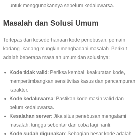
untuk menggunakannya sebelum kedaluwarsa.
Masalah dan Solusi Umum
Terlepas dari kesederhanaan kode penebusan, pemain
kadang -kadang mungkin menghadapi masalah. Berikut
adalah beberapa masalah umum dan solusinya:
Kode tidak valid
: Periksa kembali keakuratan kode,
mempertimbangkan sensitivitas kasus dan pencampuran
karakter.
Kode kedaluwarsa
: Pastikan kode masih valid dan
belum kedaluwarsa.
Kesalahan server
: Jika situs penebusan mengalami
masalah, tunggu sebentar dan coba lagi nanti.
Kode sudah digunakan
: Sebagian besar kode adalah