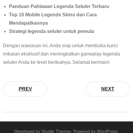
Panduan Pahlawan Legenda Seluler Terbaru
Top 10 Mobile Legends Skins dan Cara
Mendapatkannya
Strategi legenda seluler untuk pemula
Dengan wawasan ini, Anda siap untuk membuka kunci
imbalan eksklusif dan meningkatkan gameplay legenda
seluler Anda ke level berikutnya. Selamat bermain!
PREV
NEXT
Developed by
Shuttle Themes
. Powered by
WordPress
.