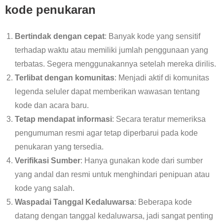
kode penukaran
Bertindak dengan cepat
: Banyak kode yang sensitif
terhadap waktu atau memiliki jumlah penggunaan yang
terbatas. Segera menggunakannya setelah mereka dirilis.
Terlibat dengan komunitas
: Menjadi aktif di komunitas
legenda seluler dapat memberikan wawasan tentang
kode dan acara baru.
Tetap mendapat informasi
: Secara teratur memeriksa
pengumuman resmi agar tetap diperbarui pada kode
penukaran yang tersedia.
Verifikasi Sumber
: Hanya gunakan kode dari sumber
yang andal dan resmi untuk menghindari penipuan atau
kode yang salah.
Waspadai Tanggal Kedaluwarsa
: Beberapa kode
datang dengan tanggal kedaluwarsa, jadi sangat penting