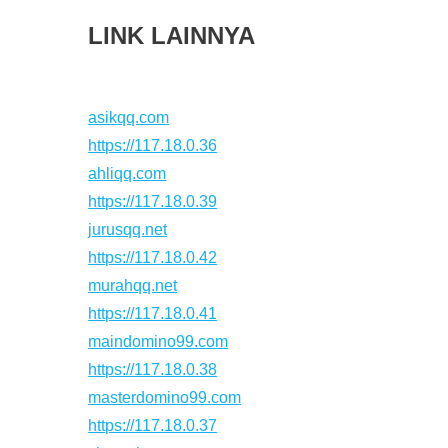
LINK LAINNYA
asikqq.com
https://117.18.0.36
ahliqq.com
https://117.18.0.39
jurusqq.net
https://117.18.0.42
murahqq.net
https://117.18.0.41
maindomino99.com
https://117.18.0.38
masterdomino99.com
https://117.18.0.37