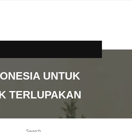
DONESIA UNTUK
K TERLUPAKAN
Search