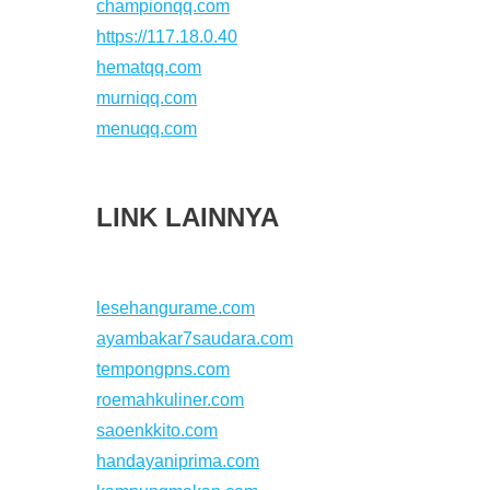
championqq.com
https://117.18.0.40
hematqq.com
murniqq.com
menuqq.com
n
LINK LAINNYA
lesehangurame.com
ayambakar7saudara.com
tempongpns.com
roemahkuliner.com
saoenkkito.com
handayaniprima.com