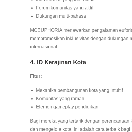
Forum komunitas yang aktif
Dukungan multi-bahasa
MCEUPHORIA menawarkan pengalaman euforia d
mempromosikan inklusivitas dengan dukungan m
internasional.
4. ID Kerajinan Kota
Fitur:
Mekanika pembangunan kota yang intuitif
Komunitas yang ramah
Elemen gameplay pendidikan
Bagi mereka yang tertarik dengan perencanaan
dan mengelola kota. Ini adalah cara terbaik bagi