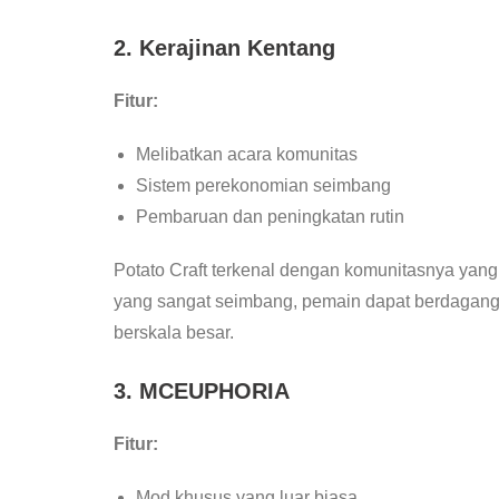
2. Kerajinan Kentang
Fitur:
Melibatkan acara komunitas
Sistem perekonomian seimbang
Pembaruan dan peningkatan rutin
Potato Craft terkenal dengan komunitasnya ya
yang sangat seimbang, pemain dapat berdagang
berskala besar.
3. MCEUPHORIA
Fitur:
Mod khusus yang luar biasa