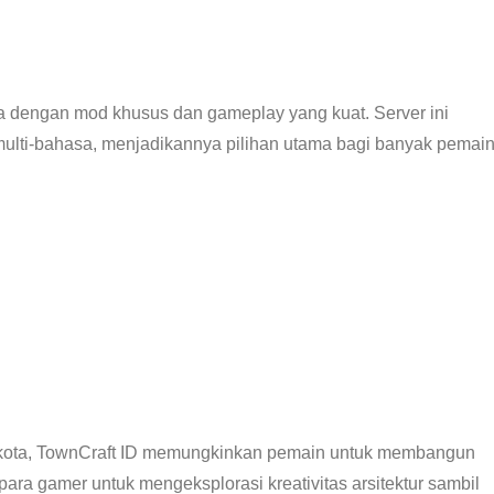
engan mod khusus dan gameplay yang kuat. Server ini
ulti-bahasa, menjadikannya pilihan utama bagi banyak pemai
 kota, TownCraft ID memungkinkan pemain untuk membangun
 para gamer untuk mengeksplorasi kreativitas arsitektur sambil