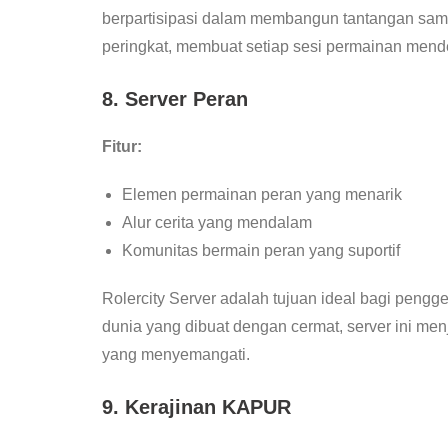
berpartisipasi dalam membangun tantangan sambi
peringkat, membuat setiap sesi permainan mend
8. Server Peran
Fitur:
Elemen permainan peran yang menarik
Alur cerita yang mendalam
Komunitas bermain peran yang suportif
Rolercity Server adalah tujuan ideal bagi pengg
dunia yang dibuat dengan cermat, server ini m
yang menyemangati.
9. Kerajinan KAPUR