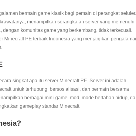
ngalaman bermain game klasik bagi pemain di perangkat seluler
cakrawalanya, menampilkan serangkaian server yang memenuhi
, dengan komunitas game yang berkembang, tidak terkecuali.
ver Minecraft PE terbaik Indonesia yang menjanjikan pengalama
n.
E
ara singkat apa itu server Minecraft PE. Server ini adalah
raft untuk terhubung, bersosialisasi, dan bermain bersama
menampilkan berbagai mini-game, mod, mode bertahan hidup, da
ngkatkan gameplay standar Minecraft.
nesia?