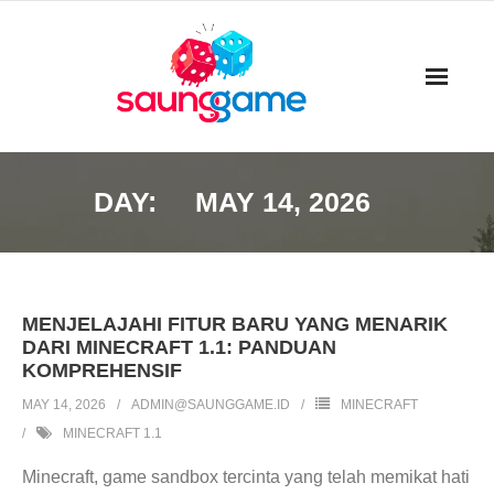
Skip
to
content
DAY:
MAY 14, 2026
MENJELAJAHI FITUR BARU YANG MENARIK
DARI MINECRAFT 1.1: PANDUAN
KOMPREHENSIF
MAY 14, 2026
ADMIN@SAUNGGAME.ID
MINECRAFT
MINECRAFT 1.1
Minecraft, game sandbox tercinta yang telah memikat hati