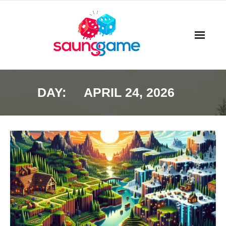
Skip
to
content
DAY:
APRIL 24, 2026