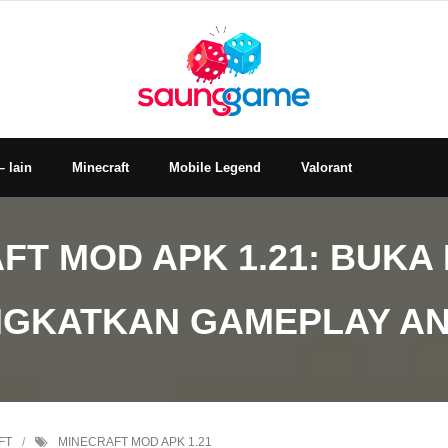
– lain
Minecraft
Mobile Legend
Valorant
T MOD APK 1.21: BUKA
NGKATKAN GAMEPLAY A
FT
MINECRAFT MOD APK 1.21