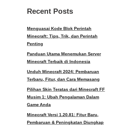
Recent Posts
Menguasai Kode Blok Perintah
Minecraft: Tips, Trik, dan Perintah
Penting
Panduan Utama Menemukan Server
Minecraft Terbaik di Indonesia
Unduh Minecraft 2024: Pembaruan
Terbaru, Fitur, dan Cara Memasang
Pilihan Skin Teratas dari Minecraft FF
Musim 1: Ubah Pengalaman Dalam
Game Anda
Minecraft Versi 1.20.81: Fitur Baru,
Pembaruan & Peningkatan Diungkap