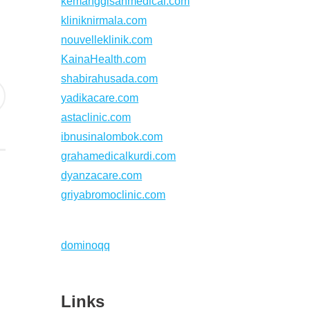
kemanggisanmedical.com
kliniknirmala.com
nouvelleklinik.com
KainaHealth.com
shabirahusada.com
yadikacare.com
astaclinic.com
ibnusinalombok.com
grahamedicalkurdi.com
dyanzacare.com
griyabromoclinic.com
dominoqq
Links