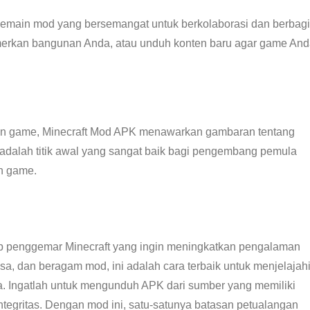
main mod yang bersemangat untuk berkolaborasi dan berbagi
amerkan bangunan Anda, atau unduh konten baru agar game An
an game, Minecraft Mod APK menawarkan gambaran tentang
dalah titik awal yang sangat baik bagi pengembang pemula
n game.
iap penggemar Minecraft yang ingin meningkatkan pengalaman
, dan beragam mod, ini adalah cara terbaik untuk menjelajah
a. Ingatlah untuk mengunduh APK dari sumber yang memiliki
tegritas. Dengan mod ini, satu-satunya batasan petualangan