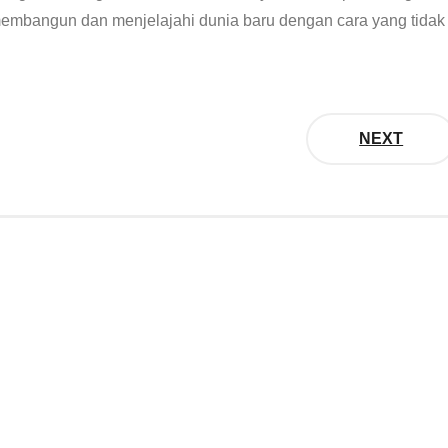
 membangun dan menjelajahi dunia baru dengan cara yang tidak
NEXT