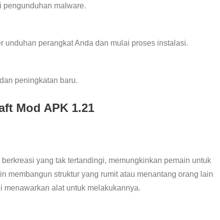
ari pengunduhan malware.
der unduhan perangkat Anda dan mulai proses instalasi.
r dan peningkatan baru.
ft Mod APK 1.21
erkreasi yang tak tertandingi, memungkinkan pemain untuk
n membangun struktur yang rumit atau menantang orang lain
i menawarkan alat untuk melakukannya.