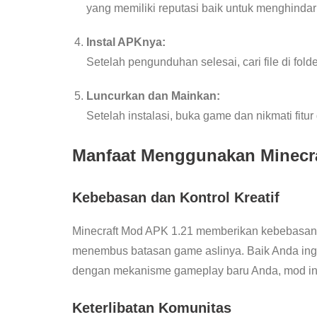
yang memiliki reputasi baik untuk menghind
Instal APKnya:
Setelah pengunduhan selesai, cari file di fol
Luncurkan dan Mainkan:
Setelah instalasi, buka game dan nikmati fitu
Manfaat Menggunakan Minecra
Kebebasan dan Kontrol Kreatif
Minecraft Mod APK 1.21 memberikan kebebasan b
menembus batasan game aslinya. Baik Anda ingi
dengan mekanisme gameplay baru Anda, mod in
Keterlibatan Komunitas