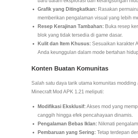
baru dalam eksplorasi dan kelangsungan hidu
Grafik yang Ditingkatkan:
Rasakan permainan 
memberikan pengalaman visual yang lebih me
Resep Kerajinan Tambahan:
Buka resep ke
blok yang tidak tersedia di game dasar.
Kulit dan Item Khusus:
Sesuaikan karakter 
Anda keunggulan dalam mode bertahan hidup
Konten Buatan Komunitas
Salah satu daya tarik utama komunitas modding 
Minecraft Mod APK 1.21 meliputi:
Modifikasi Eksklusif:
Akses mod yang memper
canggih hingga efek pencahayaan dinamis.
Pengalaman Bebas Iklan:
Nikmati pengalam
Pembaruan yang Sering:
Tetap terdepan de