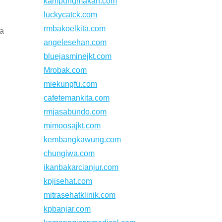
kampungmakan.com
luckycatck.com
rmbakoelkita.com
da
angelesehan.com
bluejasminejkt.com
Mrobak.com
miekungfu.com
cafetemankita.com
rmjasabundo.com
mimoosajkt.com
kembangkawung.com
chungiwa.com
ikanbakarcianjur.com
kpjisehat.com
i
mitrasehatklinik.com
kpbanjar.com