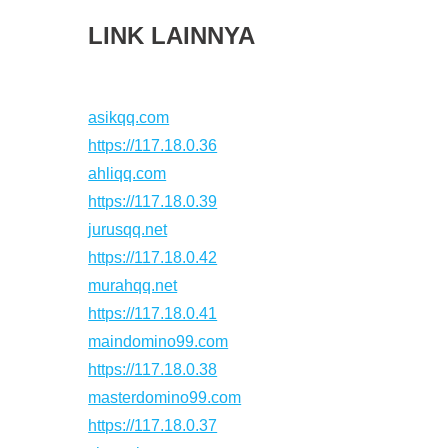
LINK LAINNYA
asikqq.com
https://117.18.0.36
ahliqq.com
https://117.18.0.39
jurusqq.net
https://117.18.0.42
murahqq.net
https://117.18.0.41
maindomino99.com
https://117.18.0.38
masterdomino99.com
https://117.18.0.37