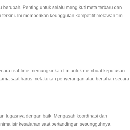
alu berubah. Penting untuk selalu mengikuti meta terbaru dan
 terkini. Ini memberikan keunggulan kompetitif melawan tim
ecara real-time memungkinkan tim untuk membuat keputusan
rutama saat harus melakukan penyerangan atau bertahan secara
an tugasnya dengan baik. Mengasah koordinasi dan
minimalisir kesalahan saat pertandingan sesungguhnya.