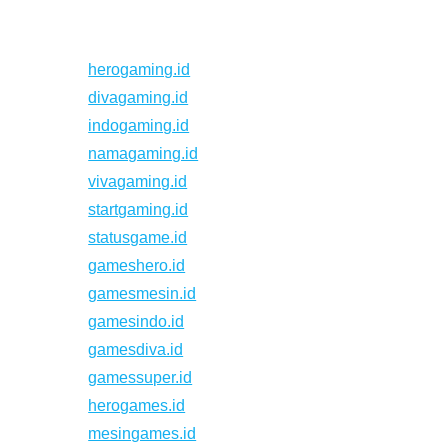
herogaming.id
divagaming.id
indogaming.id
namagaming.id
vivagaming.id
startgaming.id
statusgame.id
gameshero.id
gamesmesin.id
gamesindo.id
gamesdiva.id
gamessuper.id
herogames.id
mesingames.id