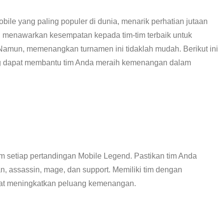
ile yang paling populer di dunia, menarik perhatian jutaan
 menawarkan kesempatan kepada tim-tim terbaik untuk
amun, memenangkan turnamen ini tidaklah mudah. Berikut ini
ang dapat membantu tim Anda meraih kemenangan dalam
m setiap pertandingan Mobile Legend. Pastikan tim Anda
n, assassin, mage, dan support. Memiliki tim dengan
at meningkatkan peluang kemenangan.