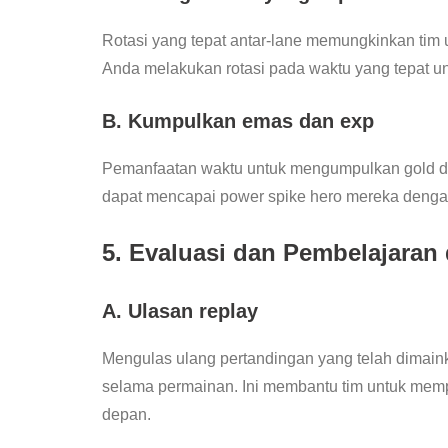
Rotasi yang tepat antar-lane memungkinkan tim u
Anda melakukan rotasi pada waktu yang tepat u
B. Kumpulkan emas dan exp
Pemanfaatan waktu untuk mengumpulkan gold da
dapat mencapai power spike hero mereka dengan
5. Evaluasi dan Pembelajaran 
A. Ulasan replay
Mengulas ulang pertandingan yang telah dimai
selama permainan. Ini membantu tim untuk memp
depan.