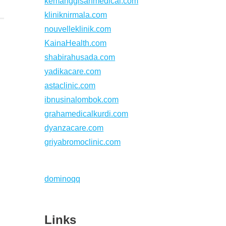
kemanggisanmedical.com
kliniknirmala.com
nouvelleklinik.com
KainaHealth.com
shabirahusada.com
yadikacare.com
astaclinic.com
ibnusinalombok.com
grahamedicalkurdi.com
dyanzacare.com
griyabromoclinic.com
dominoqq
Links