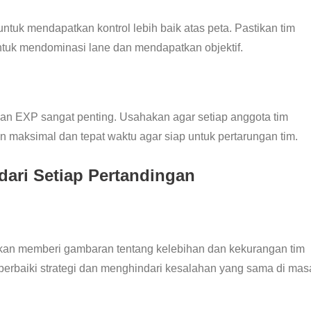
ntuk mendapatkan kontrol lebih baik atas peta. Pastikan tim
ntuk mendominasi lane dan mendapatkan objektif.
n EXP sangat penting. Usahakan agar setiap anggota tim
 maksimal dan tepat waktu agar siap untuk pertarungan tim.
dari Setiap Pertandingan
nkan memberi gambaran tentang kelebihan dan kekurangan tim
erbaiki strategi dan menghindari kesalahan yang sama di mas