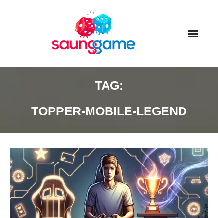
Skip
to
content
TAG:
TOPPER-MOBILE-LEGEND