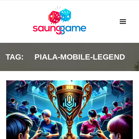
Skip
to
content
TAG:
PIALA-MOBILE-LEGEND