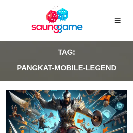
Skip
to
content
TAG:
PANGKAT-MOBILE-LEGEND