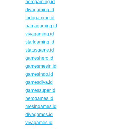
herogaming.id
divagaming.id
indogaming.id
namagaming.id
vivagaming.id
startgaming.id
statusgame.id
gameshero.id
gamesmesin.id
gamesindo.id
gamesdiva.id
gamessuper.id
herogames.id
mesingames.id
divagames.id
vivagames.id