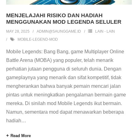
MENJELAJAHI RISIKO DAN HADIAH
MENGGUNAKAN MOD LEGENDA SELULER
MAY 28, 2025
ADMIN@SAUNGGAME.ID
LAIN - LAIN
MOBILE-LEGEND-MOD
Mobile Legends: Bang Bang, game Multiplayer Online
Battle Arena (MOBA) yang populer, telah menarik
perhatian jutaan pengguna di seluruh dunia. Dengan
gameplaynya yang menarik dan sifat kompetitif, tidak
mengherankan bahwa banyak pemain mencari jalan
pintas untuk meningkatkan pengalaman bermain game
mereka. Di sinilah mod Mobile Legends ikut bermain.
Namun, sementara mod dapat menawarkan beberapa
hadiah
…
Read More