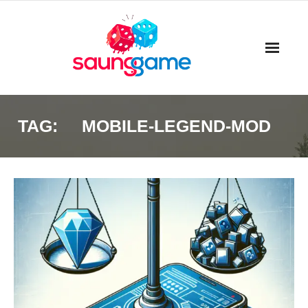
Skip
to
content
TAG:
MOBILE-LEGEND-MOD