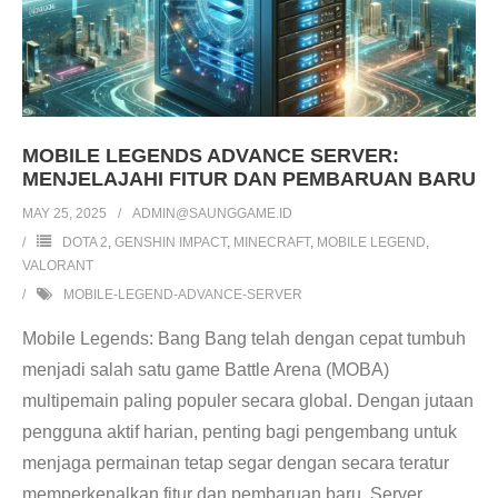
MOBILE LEGENDS ADVANCE SERVER:
MENJELAJAHI FITUR DAN PEMBARUAN BARU
MAY 25, 2025
ADMIN@SAUNGGAME.ID
DOTA 2
,
GENSHIN IMPACT
,
MINECRAFT
,
MOBILE LEGEND
,
VALORANT
MOBILE-LEGEND-ADVANCE-SERVER
Mobile Legends: Bang Bang telah dengan cepat tumbuh
menjadi salah satu game Battle Arena (MOBA)
multipemain paling populer secara global. Dengan jutaan
pengguna aktif harian, penting bagi pengembang untuk
menjaga permainan tetap segar dengan secara teratur
memperkenalkan fitur dan pembaruan baru. Server