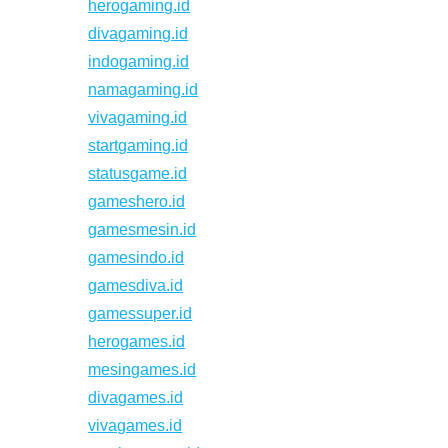
herogaming.id
divagaming.id
indogaming.id
namagaming.id
vivagaming.id
startgaming.id
statusgame.id
gameshero.id
gamesmesin.id
gamesindo.id
gamesdiva.id
gamessuper.id
herogames.id
mesingames.id
divagames.id
vivagames.id