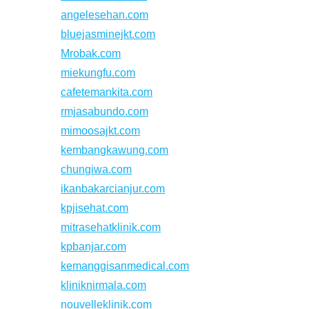
angelesehan.com
bluejasminejkt.com
Mrobak.com
miekungfu.com
cafetemankita.com
rmjasabundo.com
mimoosajkt.com
kembangkawung.com
chungiwa.com
ikanbakarcianjur.com
kpjisehat.com
mitrasehatklinik.com
kpbanjar.com
kemanggisanmedical.com
kliniknirmala.com
nouvelleklinik.com