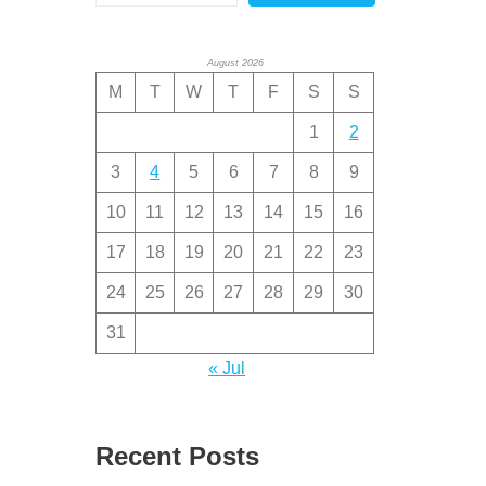
August 2026
M
T
W
T
F
S
S
1
2
3
4
5
6
7
8
9
10
11
12
13
14
15
16
17
18
19
20
21
22
23
24
25
26
27
28
29
30
31
« Jul
Recent Posts