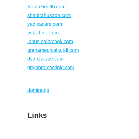
KainaHealth.com
shabirahusada.com
yadikacare.com
astaclinic.com
ibnusinalombok.com
grahamedicalkurdi.com
dyanzacare.com
griyabromoclinic.com
dominoqq
Links