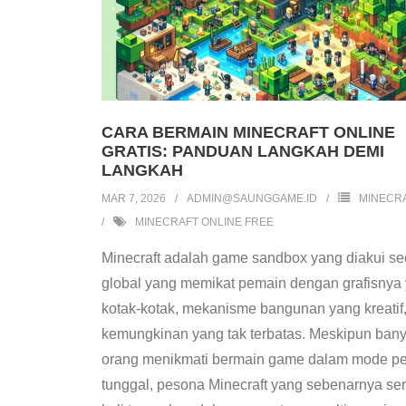
CARA BERMAIN MINECRAFT ONLINE
GRATIS: PANDUAN LANGKAH DEMI
LANGKAH
MAR 7, 2026
ADMIN@SAUNGGAME.ID
MINECR
MINECRAFT ONLINE FREE
Minecraft adalah game sandbox yang diakui se
global yang memikat pemain dengan grafisnya
kotak-kotak, mekanisme bangunan yang kreatif
kemungkinan yang tak terbatas. Meskipun ban
orang menikmati bermain game dalam mode p
tunggal, pesona Minecraft yang sebenarnya ser