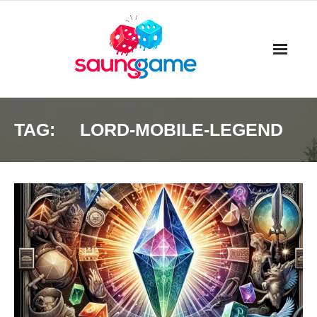
Skip
to
content
TAG:
LORD-MOBILE-LEGEND