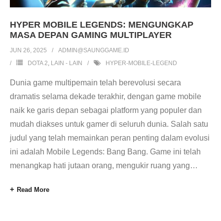
HYPER MOBILE LEGENDS: MENGUNGKAP
MASA DEPAN GAMING MULTIPLAYER
JUN 26, 2025
ADMIN@SAUNGGAME.ID
DOTA 2
,
LAIN - LAIN
HYPER-MOBILE-LEGEND
Dunia game multipemain telah berevolusi secara
dramatis selama dekade terakhir, dengan game mobile
naik ke garis depan sebagai platform yang populer dan
mudah diakses untuk gamer di seluruh dunia. Salah satu
judul yang telah memainkan peran penting dalam evolusi
ini adalah Mobile Legends: Bang Bang. Game ini telah
menangkap hati jutaan orang, mengukir ruang yang
…
Read More