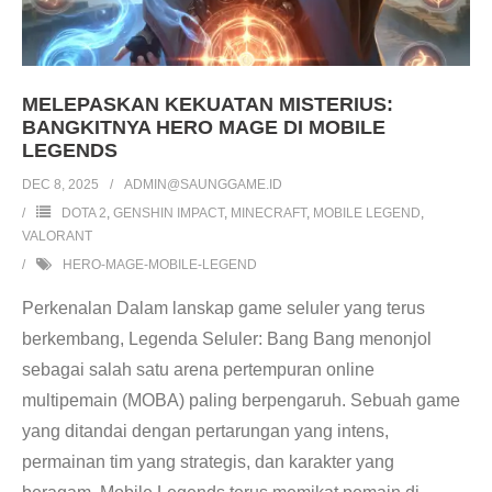
MELEPASKAN KEKUATAN MISTERIUS:
BANGKITNYA HERO MAGE DI MOBILE
LEGENDS
DEC 8, 2025
ADMIN@SAUNGGAME.ID
DOTA 2
,
GENSHIN IMPACT
,
MINECRAFT
,
MOBILE LEGEND
,
VALORANT
HERO-MAGE-MOBILE-LEGEND
Perkenalan Dalam lanskap game seluler yang terus
berkembang, Legenda Seluler: Bang Bang menonjol
sebagai salah satu arena pertempuran online
multipemain (MOBA) paling berpengaruh. Sebuah game
yang ditandai dengan pertarungan yang intens,
permainan tim yang strategis, dan karakter yang