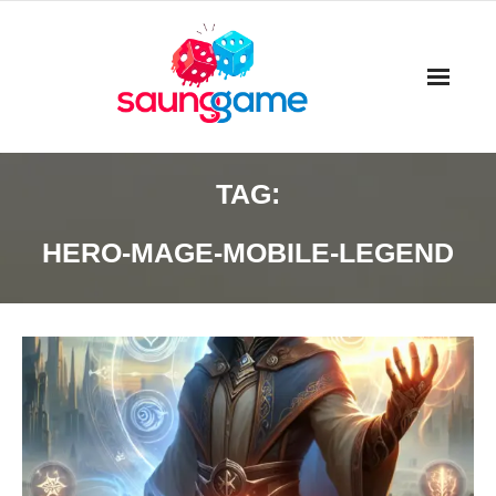
Skip
to
content
TAG:
HERO-MAGE-MOBILE-LEGEND