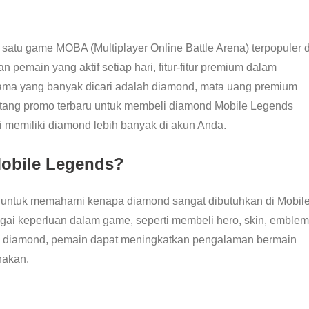
satu game MOBA (Multiplayer Online Battle Arena) terpopuler d
 pemain yang aktif setiap hari, fitur-fitur premium dalam
 utama yang banyak dicari adalah diamond, mata uang premium
ntang promo terbaru untuk membeli diamond Mobile Legends
i memiliki diamond lebih banyak di akun Anda.
Mobile Legends?
 untuk memahami kenapa diamond sangat dibutuhkan di Mobil
ai keperluan dalam game, seperti membeli hero, skin, emblem
iki diamond, pemain dapat meningkatkan pengalaman bermain
nakan.