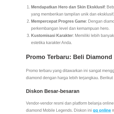
Mendapatkan Hero dan Skin Eksklusif
: Be
yang memberikan tampilan unik dan eksklusif
Mempercepat Progres Game
: Dengan diam
perkembangan level dan kemampuan hero.
Kustomisasi Karakter
: Memiliki lebih banya
estetika karakter Anda.
Promo Terbaru: Beli Diamond
Promo terbaru yang ditawarkan ini sangat men
diamond dengan harga lebih terjangkau. Berikut 
Diskon Besar-besaran
Vendor-vendor resmi dan platform belanja onlin
diamond Mobile Legends. Diskon ini
qq online
m