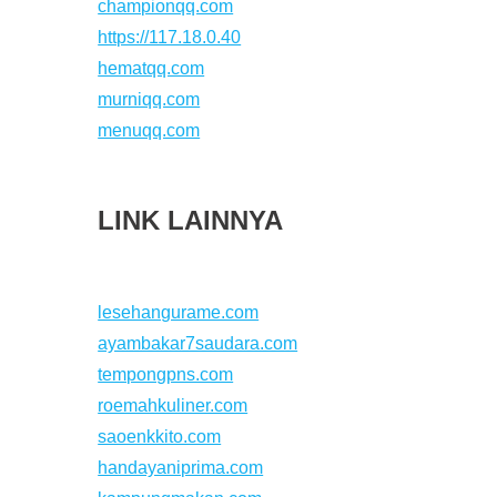
championqq.com
https://117.18.0.40
hematqq.com
murniqq.com
menuqq.com
LINK LAINNYA
lesehangurame.com
ayambakar7saudara.com
tempongpns.com
roemahkuliner.com
saoenkkito.com
handayaniprima.com