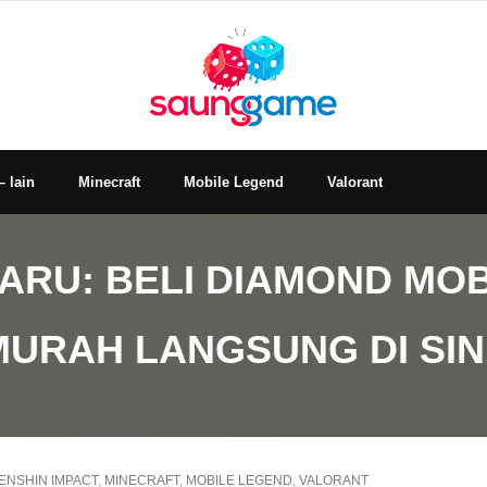
– lain
Minecraft
Mobile Legend
Valorant
RU: BELI DIAMOND MO
MURAH LANGSUNG DI SINI
ENSHIN IMPACT
,
MINECRAFT
,
MOBILE LEGEND
,
VALORANT