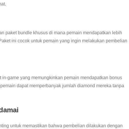
at.
kan paket bundle khusus di mana pemain mendapatkan lebih
 Paket ini cocok untuk pemain yang ingin melakukan pembelian
ent in-game yang memungkinkan pemain mendapatkan bonus
ni, pemain dapat memperbanyak jumlah diamond mereka tanpa
 damai
ting untuk memastikan bahwa pembelian dilakukan dengan