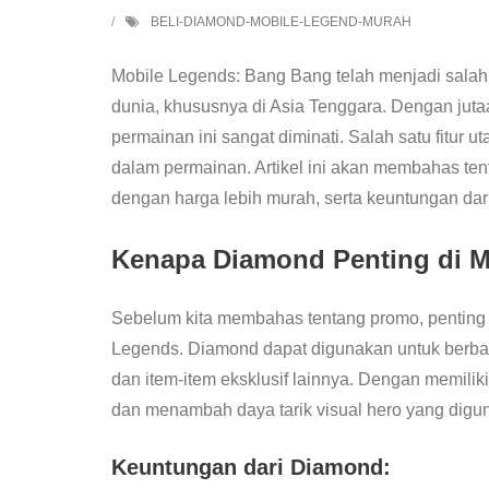
BELI-DIAMOND-MOBILE-LEGEND-MURAH
Mobile Legends: Bang Bang telah menjadi salah 
dunia, khususnya di Asia Tenggara. Dengan jutaan
permainan ini sangat diminati. Salah satu fitur
dalam permainan. Artikel ini akan membahas te
dengan harga lebih murah, serta keuntungan dar
Kenapa Diamond Penting di 
Sebelum kita membahas tentang promo, penting
Legends. Diamond dapat digunakan untuk berbag
dan item-item eksklusif lainnya. Dengan memil
dan menambah daya tarik visual hero yang digu
Keuntungan dari Diamond: