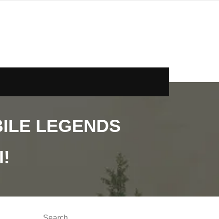
BILE LEGENDS
!
Search