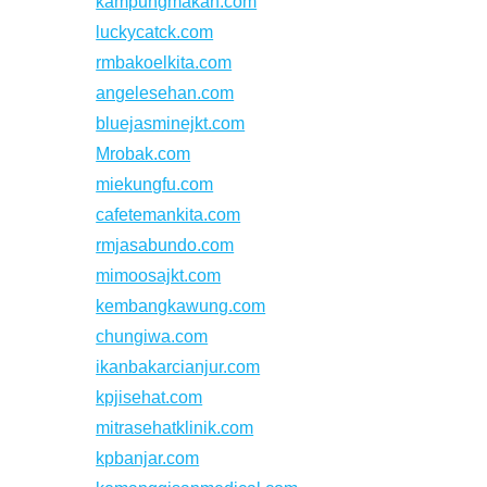
kampungmakan.com
luckycatck.com
rmbakoelkita.com
angelesehan.com
bluejasminejkt.com
Mrobak.com
miekungfu.com
cafetemankita.com
rmjasabundo.com
mimoosajkt.com
kembangkawung.com
chungiwa.com
ikanbakarcianjur.com
kpjisehat.com
mitrasehatklinik.com
kpbanjar.com