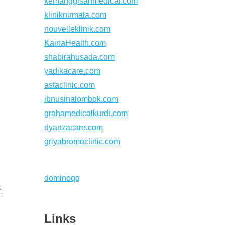
kemanggisanmedical.com
kliniknirmala.com
nouvelleklinik.com
KainaHealth.com
shabirahusada.com
yadikacare.com
astaclinic.com
ibnusinalombok.com
grahamedicalkurdi.com
dyanzacare.com
griyabromoclinic.com
dominoqq
.
Links