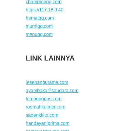
championqq.com
https://117.18.0.40
hematqq.com
murniqq.com
menuqq.com
LINK LAINNYA
lesehangurame.com
ayambakar7saudara.com
tempongpns.com
roemahkuliner.com
saoenkkito.com
handayaniprima.com