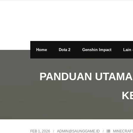
Skip
to
content
Home
Dota 2
Genshin Impact
Lain 
PANDUAN UTAMA
K
FEB 1, 2026
ADMIN@SAUNGGAME.ID
MINECRAF