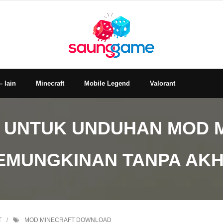
– lain
Minecraft
Mobile Legend
Valorant
 UNTUK UNDUHAN MOD M
EMUNGKINAN TANPA AKH
T
MOD MINECRAFT DOWNLOAD