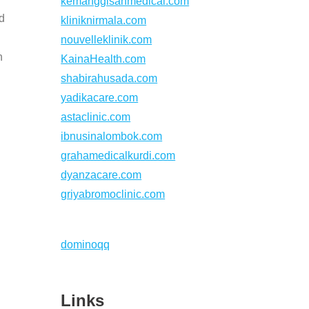
kemanggisanmedical.com
d
kliniknirmala.com
nouvelleklinik.com
h
KainaHealth.com
shabirahusada.com
yadikacare.com
astaclinic.com
ibnusinalombok.com
grahamedicalkurdi.com
dyanzacare.com
griyabromoclinic.com
dominoqq
Links