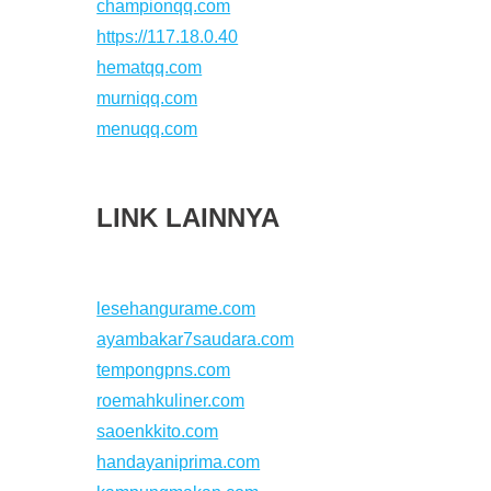
championqq.com
https://117.18.0.40
hematqq.com
murniqq.com
menuqq.com
LINK LAINNYA
lesehangurame.com
ayambakar7saudara.com
tempongpns.com
roemahkuliner.com
saoenkkito.com
handayaniprima.com