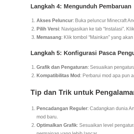
Langkah 4: Mengunduh Pembaruan
Akses Peluncur
: Buka peluncur Minecraft An
Pilih Versi
: Navigasikan ke tab “Instalasi”. K
Memasang
: Klik tombol “Mainkan” yang akan
Langkah 5: Konfigurasi Pasca Pen
Grafik dan Pengaturan
: Sesuaikan pengatu
Kompatibilitas Mod
: Perbarui mod apa pun a
Tip dan Trik untuk Pengalama
Pencadangan Reguler
: Cadangkan dunia An
mod baru.
Optimalkan Grafik
: Sesuaikan level pengat
permainan yang lebih lancar.