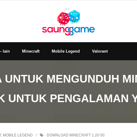
– lain
Minecraft
Mobile Legend
Valorant
 UNTUK MENGUNDUH MINE
RIK UNTUK PENGALAMAN 
T
,
MOBILE LEGEND
DOWNLOAD MINECRAFT 1.20-50