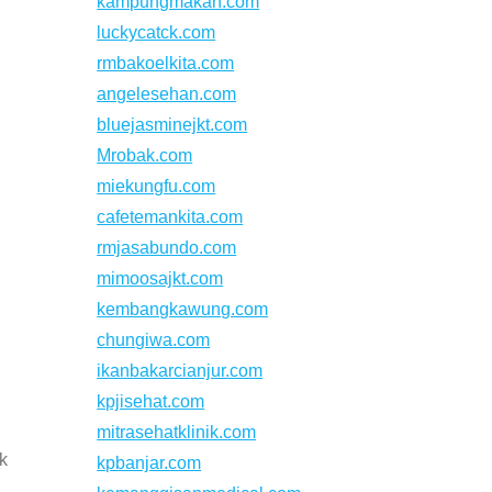
kampungmakan.com
luckycatck.com
rmbakoelkita.com
angelesehan.com
bluejasminejkt.com
Mrobak.com
miekungfu.com
cafetemankita.com
rmjasabundo.com
mimoosajkt.com
kembangkawung.com
chungiwa.com
ikanbakarcianjur.com
kpjisehat.com
mitrasehatklinik.com
k
kpbanjar.com