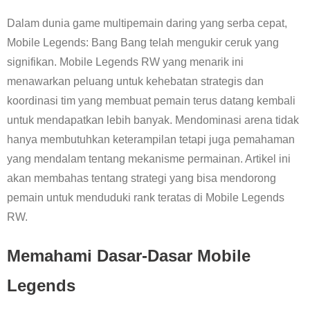
Dalam dunia game multipemain daring yang serba cepat,
Mobile Legends: Bang Bang telah mengukir ceruk yang
signifikan. Mobile Legends RW yang menarik ini
menawarkan peluang untuk kehebatan strategis dan
koordinasi tim yang membuat pemain terus datang kembali
untuk mendapatkan lebih banyak. Mendominasi arena tidak
hanya membutuhkan keterampilan tetapi juga pemahaman
yang mendalam tentang mekanisme permainan. Artikel ini
akan membahas tentang strategi yang bisa mendorong
pemain untuk menduduki rank teratas di Mobile Legends
RW.
Memahami Dasar-Dasar Mobile
Legends