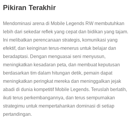
Pikiran Terakhir
Mendominasi arena di Mobile Legends RW membutuhkan
lebih dari sekedar reflek yang cepat dan bidikan yang tajam.
Ini melibatkan perencanaan strategis, komunikasi yang
efektif, dan keinginan terus-menerus untuk belajar dan
beradaptasi. Dengan menguasai seni menyusun,
meningkatkan kesadaran peta, dan membuat keputusan
berdasarkan tim dalam hitungan detik, pemain dapat
meningkatkan peringkat mereka dan meninggalkan jejak
abadi di dunia kompetitif Mobile Legends. Teruslah berlatih,
ikuti terus perkembangannya, dan terus sempurnakan
strategimu untuk mempertahankan dominasi di setiap
pertandingan.