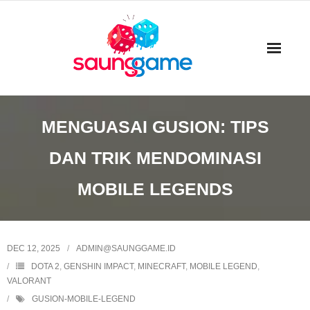
Skip
to
content
MENGUASAI GUSION: TIPS
DAN TRIK MENDOMINASI
MOBILE LEGENDS
DEC 12, 2025
ADMIN@SAUNGGAME.ID
DOTA 2
,
GENSHIN IMPACT
,
MINECRAFT
,
MOBILE LEGEND
,
VALORANT
GUSION-MOBILE-LEGEND