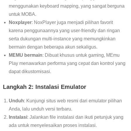
menggunakan keyboard mapping, yang sangat berguna
untuk MOBA.
Noxplayer
: NoxPlayer juga menjadi pilihan favorit
karena penggunaannya yang user-friendly dan ringan
serta dukungan multi-instance yang memungkinkan
bermain dengan beberapa akun sekaligus.
MEMU bermain
: Dibuat khusus untuk gaming, MEmu
Play menawarkan performa yang cepat dan kontrol yang
dapat dikustomisasi.
Langkah 2: Instalasi Emulator
Unduh
: Kunjungi situs web resmi dari emulator pilihan
Anda, lalu unduh versi terbaru.
Instalasi
: Jalankan file instalasi dan ikuti petunjuk yang
ada untuk menyelesaikan proses instalasi.