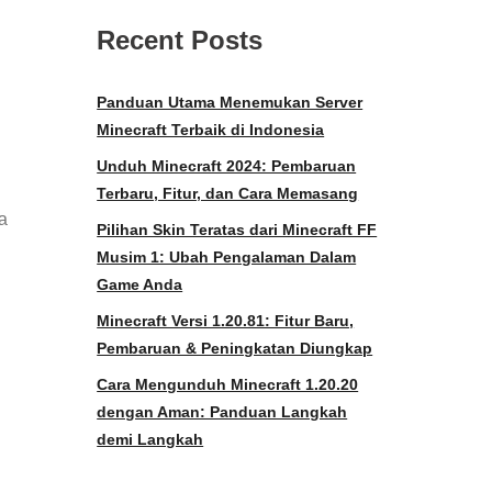
Recent Posts
Panduan Utama Menemukan Server
Minecraft Terbaik di Indonesia
Unduh Minecraft 2024: Pembaruan
Terbaru, Fitur, dan Cara Memasang
a
Pilihan Skin Teratas dari Minecraft FF
Musim 1: Ubah Pengalaman Dalam
Game Anda
Minecraft Versi 1.20.81: Fitur Baru,
Pembaruan & Peningkatan Diungkap
Cara Mengunduh Minecraft 1.20.20
dengan Aman: Panduan Langkah
demi Langkah