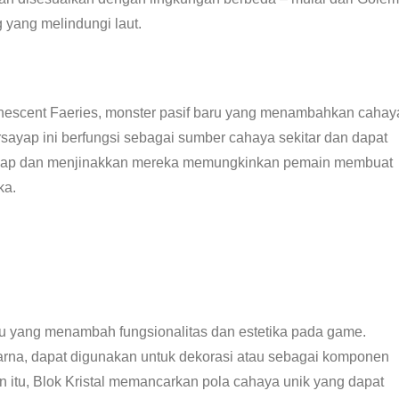
 yang melindungi laut.
escent Faeries, monster pasif baru yang menambahkan cahay
ayap ini berfungsi sebagai sumber cahaya sekitar dan dapat
kap dan menjinakkan mereka memungkinkan pemain membuat
ka.
u yang menambah fungsionalitas dan estetika pada game.
 warna, dapat digunakan untuk dekorasi atau sebagai komponen
n itu, Blok Kristal memancarkan pola cahaya unik yang dapat