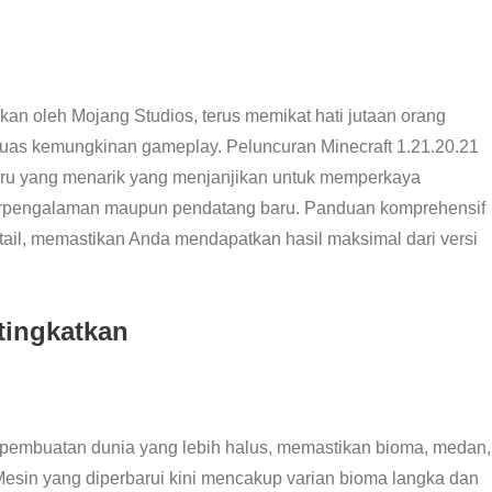
an oleh Mojang Studios, terus memikat hati jutaan orang
as kemungkinan gameplay. Peluncuran Minecraft 1.21.20.21
aru yang menarik yang menjanjikan untuk memperkaya
rpengalaman maupun pendatang baru. Panduan komprehensif
ail, memastikan Anda mendapatkan hasil maksimal dari versi
tingkatkan
 pembuatan dunia yang lebih halus, memastikan bioma, medan,
 Mesin yang diperbarui kini mencakup varian bioma langka dan