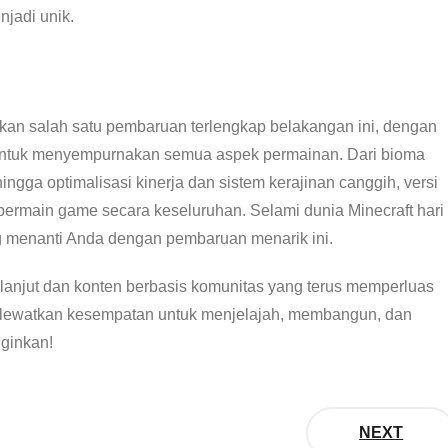
njadi unik.
pakan salah satu pembaruan terlengkap belakangan ini, dengan
ntuk menyempurnakan semua aspek permainan. Dari bioma
gga optimalisasi kinerja dan sistem kerajinan canggih, versi
bermain game secara keseluruhan. Selami dunia Minecraft hari
ng menanti Anda dengan pembaruan menarik ini.
lanjut dan konten berbasis komunitas yang terus memperluas
n lewatkan kesempatan untuk menjelajah, membangun, dan
nginkan!
NEXT