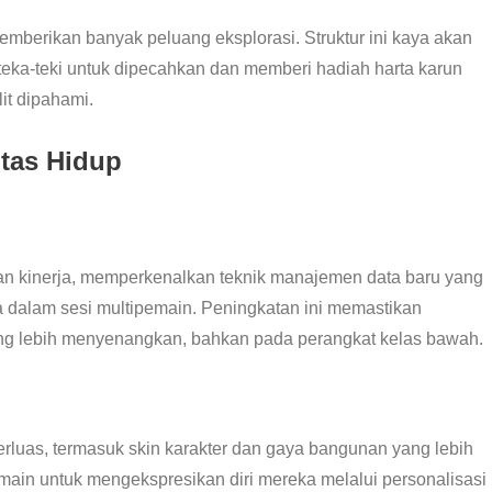
mberikan banyak peluang eksplorasi. Struktur ini kaya akan
ka-teki untuk dipecahkan dan memberi hadiah harta karun
it dipahami.
itas Hidup
lan kinerja, memperkenalkan teknik manajemen data baru yang
dalam sesi multipemain. Peningkatan ini memastikan
ng lebih menyenangkan, bahkan pada perangkat kelas bawah.
erluas, termasuk skin karakter dan gaya bangunan yang lebih
in untuk mengekspresikan diri mereka melalui personalisasi