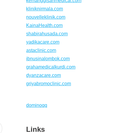
kemanggisanmedical.com
kliniknirmala.com
nouvelleklinik.com
KainaHealth.com
shabirahusada.com
yadikacare.com
astaclinic.com
ibnusinalombok.com
grahamedicalkurdi.com
dyanzacare.com
griyabromoclinic.com
dominoqq
Links