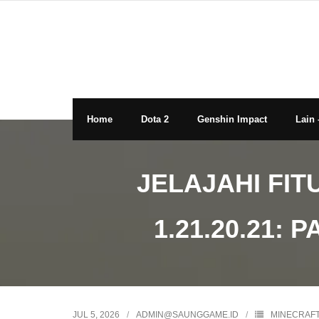
Skip
to
content
Home
Dota 2
Genshin Impact
Lain 
JELAJAHI FIT
1.21.20.21
JUL 5, 2026
ADMIN@SAUNGGAME.ID
MINECRAF