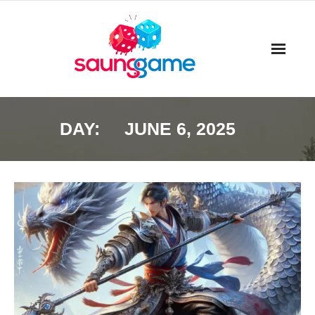
Skip
to
content
DAY:
JUNE 6, 2025