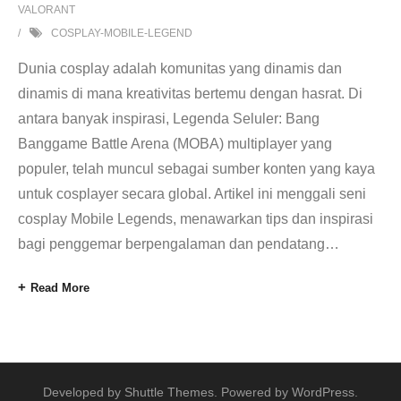
VALORANT
COSPLAY-MOBILE-LEGEND
Dunia cosplay adalah komunitas yang dinamis dan
dinamis di mana kreativitas bertemu dengan hasrat. Di
antara banyak inspirasi, Legenda Seluler: Bang
Banggame Battle Arena (MOBA) multiplayer yang
populer, telah muncul sebagai sumber konten yang kaya
untuk cosplayer secara global. Artikel ini menggali seni
cosplay Mobile Legends, menawarkan tips dan inspirasi
bagi penggemar berpengalaman dan pendatang
…
Read More
Developed by
Shuttle Themes
. Powered by
WordPress
.