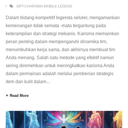
GIFT-CHARISMA-MOBILE-LEGEND
Dalam bidang kompetitif legenda seluler, mengamankan
kemenangan tidak semata -mata tergantung pada
keterampilan dan strategi mekanis. Karisma memainkan
peran penting dalam mempengaruhi dinamika tim,
menumbuhkan kerja sama, dan akhirnya membuat tim
Anda menang. Salah satu metode yang efektif namun
sering diremehkan untuk meningkatkan karisma Anda
dalam permainan adalah melalui pemberian strategis
item dan kulit dalam
…
Read More