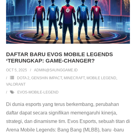
DAFTAR BARU EVOS MOBILE LEGENDS
‘TERUNGKAP: GAME-CHANGER?
OCT 5, 2025
ADMIN@SAUNGGAME.ID
DOTA 2
,
GENSHIN IMPACT
,
MINECRAFT
,
MOBILE LEGEND
,
VALORANT
EVOS-MOBILE-LEGEND
Di dunia esports yang terus berkembang, perubahan
daftar dapat secara signifikan memengaruhi kinerja,
strategi, dan dinamisme tim. Evos Esports, sebuah titan di
Arena Mobile Legends: Bang Bang (MLBB), baru -baru