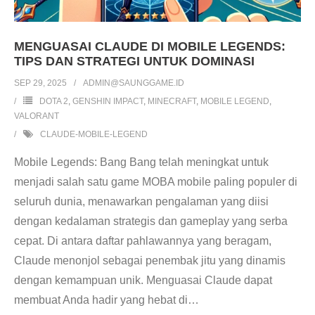
MENGUASAI CLAUDE DI MOBILE LEGENDS:
TIPS DAN STRATEGI UNTUK DOMINASI
SEP 29, 2025
ADMIN@SAUNGGAME.ID
DOTA 2
,
GENSHIN IMPACT
,
MINECRAFT
,
MOBILE LEGEND
,
VALORANT
CLAUDE-MOBILE-LEGEND
Mobile Legends: Bang Bang telah meningkat untuk
menjadi salah satu game MOBA mobile paling populer di
seluruh dunia, menawarkan pengalaman yang diisi
dengan kedalaman strategis dan gameplay yang serba
cepat. Di antara daftar pahlawannya yang beragam,
Claude menonjol sebagai penembak jitu yang dinamis
dengan kemampuan unik. Menguasai Claude dapat
membuat Anda hadir yang hebat di
…