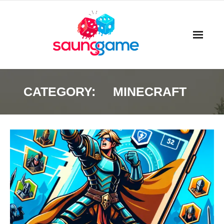
Skip
to
content
CATEGORY:
MINECRAFT