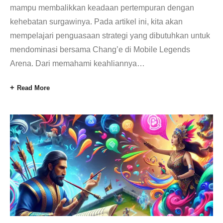
mampu membalikkan keadaan pertempuran dengan
kehebatan surgawinya. Pada artikel ini, kita akan
mempelajari penguasaan strategi yang dibutuhkan untuk
mendominasi bersama Chang’e di Mobile Legends
Arena. Dari memahami keahliannya
…
Read More