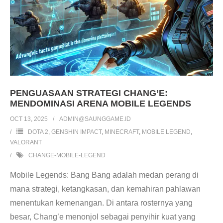
PENGUASAAN STRATEGI CHANG’E:
MENDOMINASI ARENA MOBILE LEGENDS
OCT 13, 2025
ADMIN@SAUNGGAME.ID
DOTA 2
,
GENSHIN IMPACT
,
MINECRAFT
,
MOBILE LEGEND
,
VALORANT
CHANGE-MOBILE-LEGEND
Mobile Legends: Bang Bang adalah medan perang di
mana strategi, ketangkasan, dan kemahiran pahlawan
menentukan kemenangan. Di antara rosternya yang
besar, Chang’e menonjol sebagai penyihir kuat yang