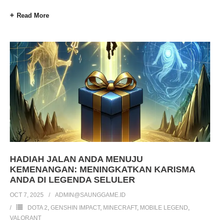
Read More
HADIAH JALAN ANDA MENUJU
KEMENANGAN: MENINGKATKAN KARISMA
ANDA DI LEGENDA SELULER
OCT 7, 2025
ADMIN@SAUNGGAME.ID
DOTA 2
,
GENSHIN IMPACT
,
MINECRAFT
,
MOBILE LEGEND
,
VALORANT