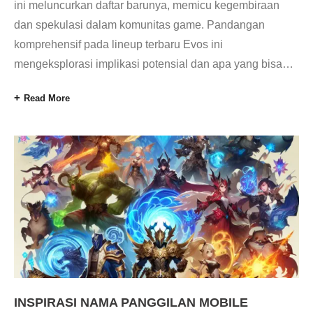
ini meluncurkan daftar barunya, memicu kegembiraan
dan spekulasi dalam komunitas game. Pandangan
komprehensif pada lineup terbaru Evos ini
mengeksplorasi implikasi potensial dan apa yang bisa
…
Read More
INSPIRASI NAMA PANGGILAN MOBILE