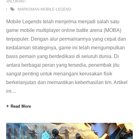
VALORANT
MARKSMAN-MOBILE-LEGEND
Mobile Legends telah menjelma menjadi salah satu
game mobile multiplayer online battle arena (MOBA)
terpopuler. Dengan alur permainannya yang cepat dan
kedalaman strateginya, game ini telah mengumpulkan
basis pemain yang berdedikasi di seluruh dunia. Di
antara berbagai peran yang tersedia, penembak jitu
sangat penting untuk menangani kerusakan fisik
berkelanjutan dan memastikan keberhasilan tim. Artikel
ini
…
Read More