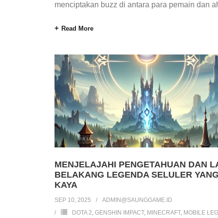
menciptakan buzz di antara para pemain dan ah
Read More
MENJELAJAHI PENGETAHUAN DAN L
BELAKANG LEGENDA SELULER YAN
KAYA
SEP 10, 2025
ADMIN@SAUNGGAME.ID
DOTA 2
,
GENSHIN IMPACT
,
MINECRAFT
,
MOBILE LE