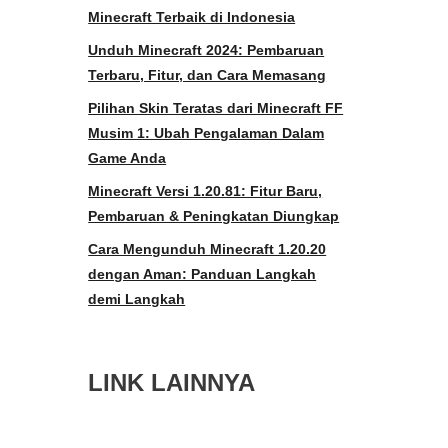
Minecraft Terbaik di Indonesia
Unduh Minecraft 2024: Pembaruan
Terbaru, Fitur, dan Cara Memasang
Pilihan Skin Teratas dari Minecraft FF
Musim 1: Ubah Pengalaman Dalam
Game Anda
Minecraft Versi 1.20.81: Fitur Baru,
Pembaruan & Peningkatan Diungkap
Cara Mengunduh Minecraft 1.20.20
dengan Aman: Panduan Langkah
demi Langkah
LINK LAINNYA