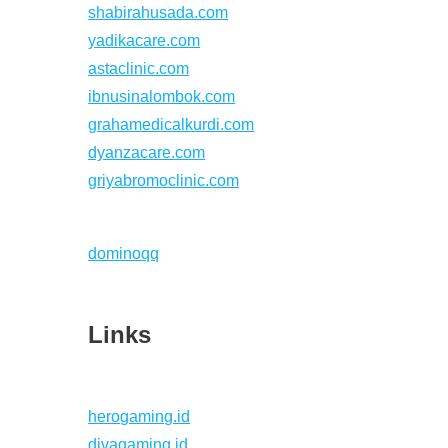
shabirahusada.com
yadikacare.com
astaclinic.com
ibnusinalombok.com
grahamedicalkurdi.com
dyanzacare.com
griyabromoclinic.com
dominoqq
Links
herogaming.id
divagaming.id