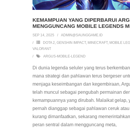
KEMAMPUAN YANG DIPERBARUI AR
MENGGUNCANG MOBILE LEGENDS M
SEP 14, 2025
ADMIN@SAUNGGAME.ID
DOTA 2
,
GENSHIN IMPACT
,
MINECRAFT
,
MOBILE LE
VALORANT
ARGUS-MOBILE-LEGEND
Di dunia legenda seluler yang terus berkemban
mana strategi dan pahlawan terus bergeser unt
menjaga keseimbangan dan kegembiraan, Arg
telah muncul sebagai pengubah permainan de
kemampuannya yang dirubah. Malaikat gelap, 
pernah dianggap sebagai pahlawan ceruk atau
kurang dimanfaatkan, sekarang memerintahka
peran sentral dalam mengguncang meta,