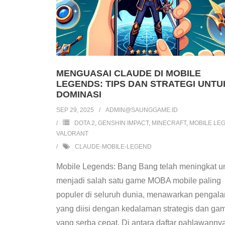
MENGUASAI CLAUDE DI MOBILE
LEGENDS: TIPS DAN STRATEGI UNTU
DOMINASI
SEP 29, 2025
ADMIN@SAUNGGAME.ID
DOTA 2
,
GENSHIN IMPACT
,
MINECRAFT
,
MOBILE LE
VALORANT
CLAUDE-MOBILE-LEGEND
Mobile Legends: Bang Bang telah meningkat u
menjadi salah satu game MOBA mobile paling
populer di seluruh dunia, menawarkan pengal
yang diisi dengan kedalaman strategis dan ga
yang serba cepat. Di antara daftar pahlawanny