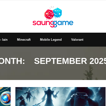
– lain
Minecraft
Mobile Legend
Valorant
ONTH:
SEPTEMBER 202