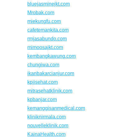
bluejasminejkt.com
Mrobak.com
miekungfu.com
cafetemankita.com
rmjasabundo.com
mimoosajkt.com
kembangkawung.com
chungiwa.com
ikanbakarcianjur.com
kpjisehat.com
mitrasehatklinik.com
kpbanjar.com
kemanggisanmedical.com
kliniknirmala.com
nouvelleklinik.com
KainaHealth.com