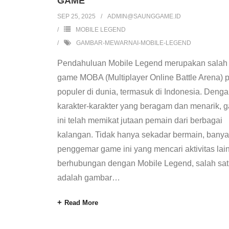
GAME
SEP 25, 2025
ADMIN@SAUNGGAME.ID
MOBILE LEGEND
GAMBAR-MEWARNAI-MOBILE-LEGEND
Pendahuluan Mobile Legend merupakan salah 
game MOBA (Multiplayer Online Battle Arena) p
populer di dunia, termasuk di Indonesia. Deng
karakter-karakter yang beragam dan menarik, 
ini telah memikat jutaan pemain dari berbagai
kalangan. Tidak hanya sekadar bermain, bany
penggemar game ini yang mencari aktivitas lai
berhubungan dengan Mobile Legend, salah sa
adalah gambar
…
Read More